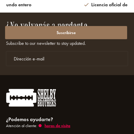
l mundo entero
Licencia oficial de la
¿No volverás a perderte
promociones ni descuentos?
Suscribirse
Subscribe to our newsletter to stay updated.
¿Podemos ayudarte?
Atención al cliente:
horas de visita