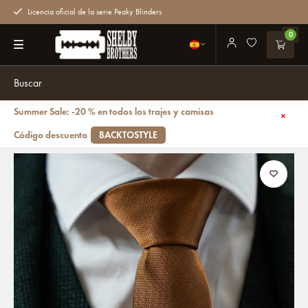
Licencia oficial de la serie Peaky Blinders
0
Summer Sale: -20 % en todos los trajes y camisas
Volver atrás
Corbata Clasica | Cognac | Corbata elegante para hombres
Código descuento
BACKTOSTYLE