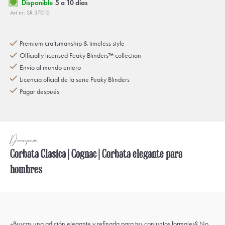
Disponible
5 a 10 días
Art.nr: SR 37010
Premium craftsmanship & timeless style
Officially licensed Peaky Blinders™ collection
Envío al mundo entero
Licencia oficial de la serie Peaky Blinders
Pagar después
Descripción
Corbata Clasica | Cognac | Corbata elegante para
hombres
¿Buscas una adición elegante y refinada para tus conjuntos formales? No