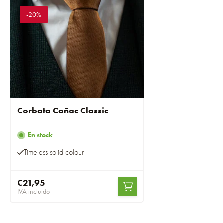
-20%
Corbata Coñac Classic
En stock
Timeless solid colour
€21,95
IVA incluido