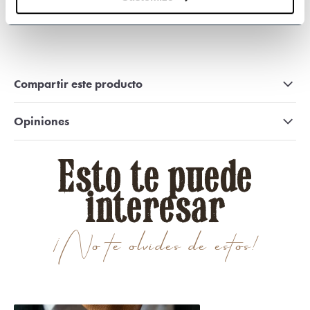
509
customers give us a 9.3 at
Webwinkel-keurmerk
Compartir este producto
Opiniones
Esto te puede
interesar
¡No te olvides de estos!