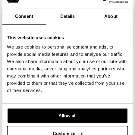
Tela
: poliéster
Color
: Cognac
Consent
Details
About
Ancho
: 7 cm
Longitud
: aprox. 150 cm
This website uses cookies
We use cookies to personalise content and ads, to
provide social media features and to analyse our traffic.
We also share information about your use of our site with
our social media, advertising and analytics partners who
¿Podemos ayudarte?
may combine it with other information that you’ve
Atención al cliente:
horas de visita
provided to them or that they’ve collected from your use
of their services.
+31 528233787
sales@shelbybrothers.com
Allow all
Customize