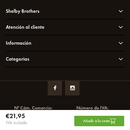
Shelby Brothers
Atención al cliente
Información
Categorías
Nº Cám. Comercio:
Número de IVA:
€21,95
72049766
NL858964065B01
Añadir a la cesta
IVA incluido