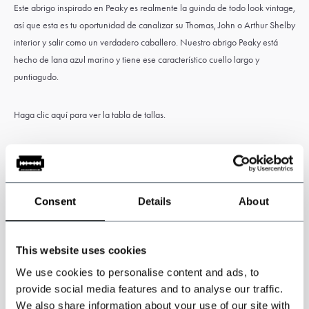
Este abrigo inspirado en Peaky es realmente la guinda de todo look vintage,
así que esta es tu oportunidad de canalizar su Thomas, John o Arthur Shelby
interior y salir como un verdadero caballero. Nuestro abrigo Peaky está
hecho de lana azul marino y tiene ese característico cuello largo y
puntiagudo.
Haga clic
aquí
para ver la tabla de tallas.
Características
Consent
Details
About
Hecho a mano con 100% de lana.
This website uses cookies
Color: azul marino oscuro
We use cookies to personalise content and ads, to
provide social media features and to analyse our traffic.
3 botones
We also share information about your use of our site with