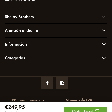
Atención al cliente:
Shelby Brothers
Atención al cliente
Información
Categorías
Nº Cám. Comercio:
Número de IVA:
€249,95
72049766
NL858964065B01
Añadir a la cesta