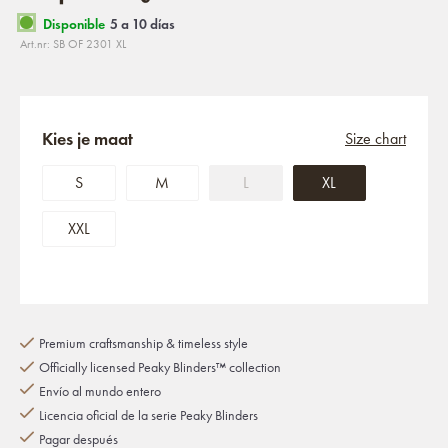
Disponible
5 a 10 días
Art.nr: SB OF 2301 XL
Kies je maat
Size chart
S
M
L
XL
XXL
Premium craftsmanship & timeless style
Officially licensed Peaky Blinders™ collection
Envío al mundo entero
Licencia oficial de la serie Peaky Blinders
Pagar después