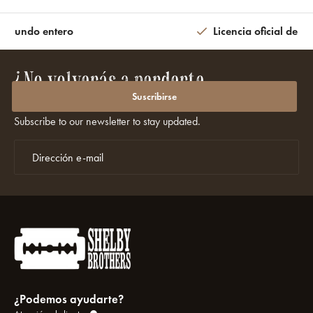
l mundo entero
Licencia oficial de la
¿No volverás a perderte
promociones ni descuentos?
Suscribirse
Subscribe to our newsletter to stay updated.
¿Podemos ayudarte?