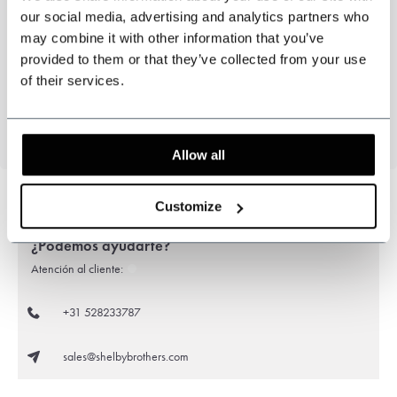
our social media, advertising and analytics partners who
may combine it with other information that you’ve
Elegante y auténtico
provided to them or that they’ve collected from your use
of their services.
Disponible en las tallas S, M, L, XL y XXL
Allow all
Customize
¿Podemos ayudarte?
Atención al cliente:
+31 528233787
sales@shelbybrothers.com