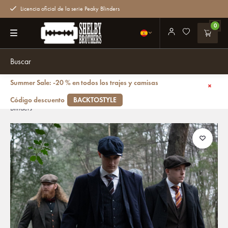
Licencia oficial de la serie Peaky Blinders
0
Summer Sale: -20 % en todos los trajes y camisas
Volver atrás
Abrigo largo de lana | Azul marino | Hombre | Estilo años 20 | Peaky
Código descuento
BACKTOSTYLE
Blinders