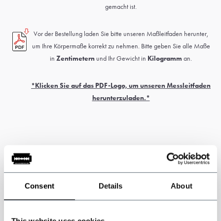
gemacht ist.
Vor der Bestellung laden Sie bitte unseren Maßleitfaden herunter,
um Ihre Körpermaße korrekt zu nehmen. Bitte geben Sie alle Maße
in
Zentimetern
und Ihr Gewicht in
Kilogramm
an.
*Klicken Sie auf das PDF-Logo, um unseren Messleitfaden
herunterzuladen.*
Bitte beachten Sie: Dieses Produkt ist handgefertigt. Die
Lieferzeit beträgt in der Regel 5 bis 6 Wochen.
Zoll- und
Einfuhrabgaben können anfallen und liegen in der alleinigen
Consent
Details
About
Verantwortung des Kunden.
* Sonderanfertigungen können nicht umgetauscht oder zurückgegeben
This website uses cookies