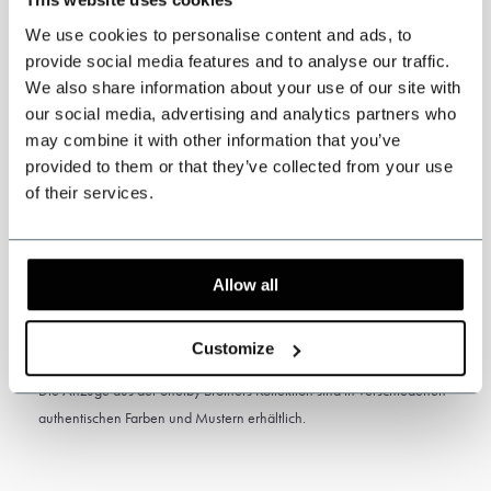
werden. Messen Sie sorgfältig, um die richtige Größe des Anzugs zu
We use cookies to personalise content and ads, to
erhalten. Wenn Sie sich diesbezüglich nicht sicher sind, lassen Sie sich von
provide social media features and to analyse our traffic.
einem Schneider oder Reiseschneider ausmessen.
We also share information about your use of our site with
our social media, advertising and analytics partners who
may combine it with other information that you’ve
provided to them or that they’ve collected from your use
of their services.
Spezifikationen
Dreiteilige Jacke, Weste und Hose.
3-teiliger Tweedanzug Grünes Fischgrätmuster
Allow all
Inspiriert von den Peaky Blinders
Farbe: Grün
Customize
Tweed-Muster: Fischgrätmuster
Die Anzüge aus der Shelby Brothers Kollektion sind in verschiedenen
authentischen Farben und Mustern erhältlich.