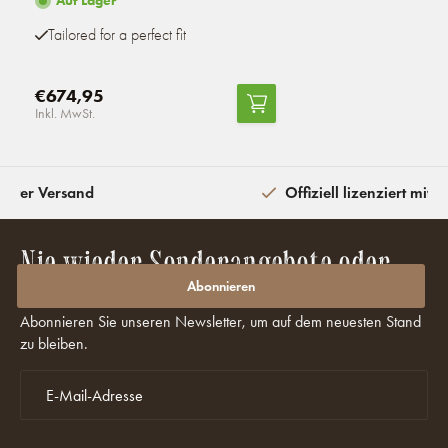
Auf Lager
Tailored for a perfect fit
€674,95
Inkl. MwSt.
eiter Versand
Offiziell lizenziert mit 
Nie wieder Sonderangebote oder
Rabatte verpassen?
Abonnieren
Abonnieren Sie unseren Newsletter, um auf dem neuesten Stand
zu bleiben.