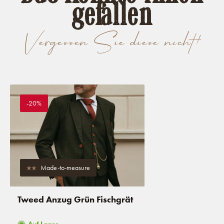
gefallen
Vergessen Sie diese nicht!
-20%
Made-to-measure
Tweed Anzug Grün Fischgrät