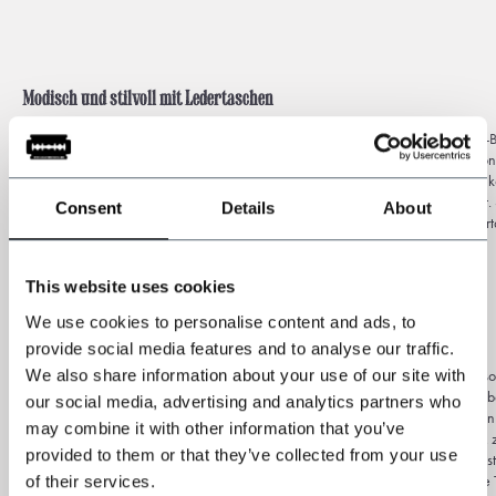
Modisch und stilvoll mit Ledertaschen
Haben Sie keine Angst, aus der Masse herauszustechen? Dann Sie die Peaky-Bl
Sie gemacht. Wie die Mitglieder der Shelby-Familie schätzen auch wir Funktion
zeitlos und stilvoll sein und gleichzeitig über Jahre hinweg verwendet werden
Blinders-Stil
werden aus italienischem Leder von höchster Qualität hergestellt.
Consent
Details
About
der Flucht oder auf dem Weg zu einem Pferderennen? Dann sind unsere Ledert
This website uses cookies
We use cookies to personalise content and ads, to
Eine Geeignete Tasche für Jede Gelegenheit
provide social media features and to analyse our traffic.
We also share information about your use of our site with
Bei einer wunderschönen Ledertasche handelt es sich nicht nur um ein Accesso
Erweiterung Ihres persönlichen Stils und ein Spiegelbild Ihrer Persönlichkeit. Ab
our social media, advertising and analytics partners who
Tasche auch praktisch sein muss. Unsere Peaky-Blinders-Ledertaschen vereinen g
may combine it with other information that you’ve
und eignen sich somit für jede Situation. Ob Sie übers Wochenende verreisen,
provided to them or that they’ve collected from your use
müssen oder einfach nur eine elegante Aufbewahrungslösung für Ihre wichtigst
of their services.
einer unserer Ledertaschen sind Sie immer gut gerüstet. Wofür werden Sie Ihr