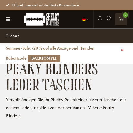
Offiziell lizenziert mit der Peaky Blinders-Serie
0
Sommer-Sale: -20 % auf alle Anzüge und Hemden
Zurück
Taschen
Leder Taschen
Rabattcode
BACKTOSTYLE
PEAKY BLINDERS
LEDER TASCHEN
Vervollständigen Sie Ihr Shelby-Set mit einer unserer Taschen aus
echtem Leder, inspiriert von der berühmten TV-Serie Peaky
Blinders.