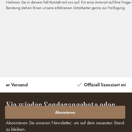
Nehmen Sie in diesem Fall Kontakt mit uns auf. Für eine Antwort auf Ihre Frag
Beratung stehen Ihnen unsere erfahrenen Mitarbeiter gerne zur Verfügung.
eiter Versand
Offiziell lizenziert mit 
Nie wieder Sonderangebote oder
Rabatte verpassen?
Abonnieren
Abonnieren Sie unseren Newsletter, um auf dem neuesten Stand
zu bleiben.