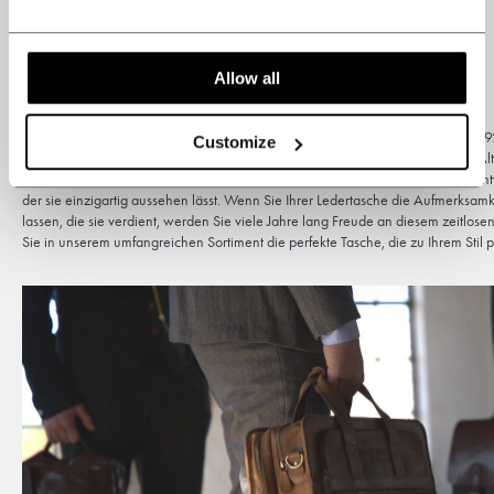
Allow all
Ein zeitloser Look mit Leder
Leder ist ein Material, das dem Zahn der Zeit mühelos standhält. Was in den 19
Customize
auch heute noch in Mode. Leder zeichnet sich dadurch aus, dass es mit dem Al
gewinnt, genau wie Tommy Shelby selbst. Eine viel gebrauchte Ledertasche entw
der sie einzigartig aussehen lässt. Wenn Sie Ihrer Ledertasche die Aufmerksa
lassen, die sie verdient, werden Sie viele Jahre lang Freude an diesem zeitlos
Sie in unserem umfangreichen Sortiment die perfekte Tasche, die zu Ihrem Stil p