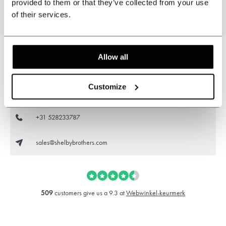
provided to them or that they’ve collected from your use
measure
wool
caps
of their services.
Allow all
Können wir helfen?
Customize
Kundendienst:
+31 528233787
sales@shelbybrothers.com
509
customers give us a 9.3 at
Webwinkel-keurmerk