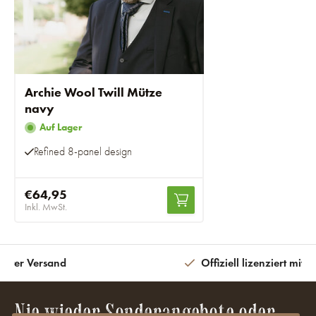
Archie Wool Twill Mütze
navy
Auf Lager
Refined 8-panel design
€64,95
Inkl. MwSt.
eiter Versand
Offiziell lizenziert mit 
Nie wieder Sonderangebote oder