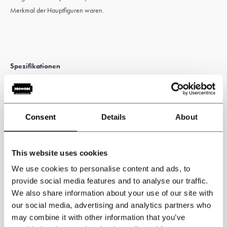
Merkmal der Hauptfiguren waren.
Spezifikationen
8-Panel-Mütze aus 100% Twill
Farbe: Blau
Consent
Details
About
Stilvoll und authentisch.
Zeitloses edwardianisches Modell aus den 1920er Jahren.
Mit charakteristischer Shelby Rasierklinge.
This website uses cookies
Tolle Passform, erhältlich in den Größen M und L.
We use cookies to personalise content and ads, to
provide social media features and to analyse our traffic.
We also share information about your use of our site with
our social media, advertising and analytics partners who
may combine it with other information that you’ve