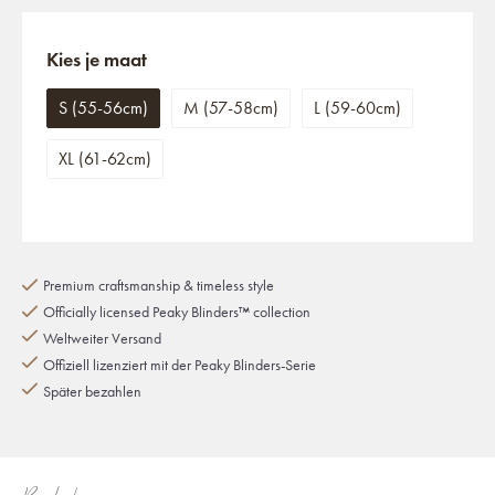
Kies je maat
S (55-56cm)
M (57-58cm)
L (59-60cm)
XL (61-62cm)
Premium craftsmanship & timeless style
Officially licensed Peaky Blinders™ collection
Weltweiter Versand
Offiziell lizenziert mit der Peaky Blinders-Serie
Später bezahlen