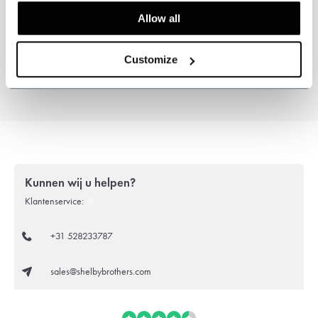
Stof
: Visgraat
Allow all
Tweedpatroon
: lichtbruine en lichtblauwe overcheck
Stofsamenstelling
: 90% polyester 10% wol
Customize
Kunnen wij u helpen?
Klantenservice:
+31 528233787
sales@shelbybrothers.com