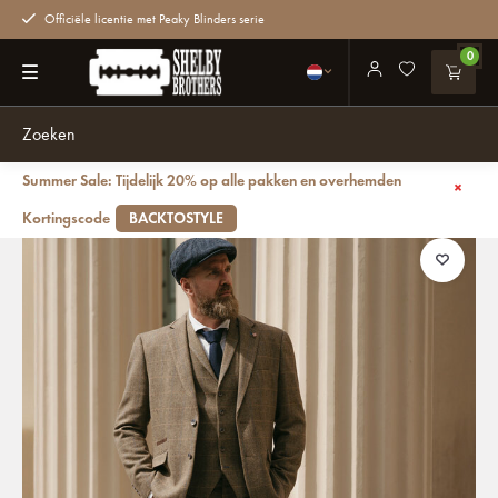
Officiële licentie met Peaky Blinders serie
0
Summer Sale: Tijdelijk 20% op alle pakken en overhemden
Terug
Albert | 3-delig pak | Bruin Overcheck | Peaky Blinders
Kortingscode
BACKTOSTYLE