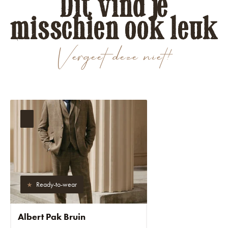
Dit vind je
misschien ook leuk
Vergeet deze niet!
Ready-to-wear
Albert Pak Bruin