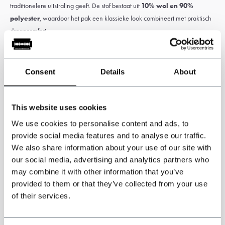
traditionelere uitstraling geeft. De stof bestaat uit
10% wol en 90%
polyester
, waardoor het pak een klassieke look combineert met praktisch
draagcomfort.
De
Albert Bruin
is verkrijgbaar in de laatste aantallen en vooral nog in
kleinere maten. Een stijlvol 3-delig pak met een vintage ziel, chique
Consent
Details
About
afwerking en precies genoeg karakter.
This website uses cookies
We use cookies to personalise content and ads, to
Let op:
Douane- en invoerrechten kunnen van toepassing zijn en zijn
provide social media features and to analyse our traffic.
uitsluitend de verantwoordelijkheid van de klant.
We also share information about your use of our site with
our social media, advertising and analytics partners who
Specificaties
may combine it with other information that you’ve
provided to them or that they’ve collected from your use
3-delig pak
: jack, gilet en broek.
of their services.
Geïnspireerd door de Peaky Blinders
Kleur
: Bruin