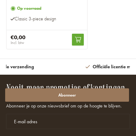
Op voorraad
Classic 3-piece design
€0,00
Incl. btw
ijde verzending
Officiële licentie met
Nooit meer promoties of kortingen
missen?
Abonneer
Abonneer je op onze nieuwsbrief om op de hoogte te blijven.