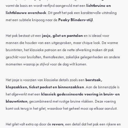
vormt de basis en wordt verfijnd aangevuld met een
lichtbruine en
lichtblauwe overcheck
. Dit geeft het pak een karaktervolle uitstraling
met een subtiele knipoog naar de
Peaky Blinders-stijl
.
Het pak bestaat uit een
jasje, gilet en pantalon
en is ideaal voor
mannen die houden van een uitgesproken, maar chique look. De warme
bruintinten, het klassieke patroon en de nette afwerking maken dit pak
geschikt voor bruiloften, themafeesten, zakelijke gelegenheden en andere
momenten waarop je stijlvol voor de dag wilt komen.
Het jasje is voorzien van klassieke details zoals een
borstzak,
klepzakken, ticket pocket en binnenzakken
. Aan de binnenzijde is
het afgewerkt met een
klassiek gedessineerde voering in bruin- en
blauwtinten
, gecombineerd met rustige bruine vlakken. Deze voering
komt ook terug in het gilet, waardoor het geheel mooi op elkaar aansluit.
Het gilet valt extra op door de
revers
, een detail dat het pak een rijkere en