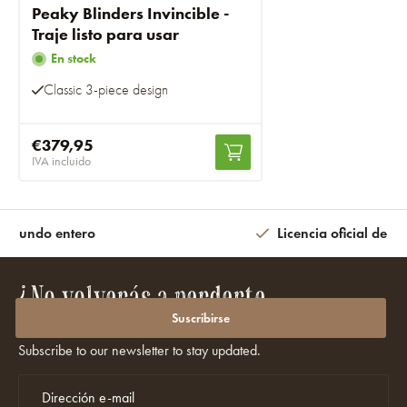
Peaky Blinders Invincible -
Traje listo para usar
En stock
Classic 3-piece design
€379,95
IVA incluido
l mundo entero
Licencia oficial de la
¿No volverás a perderte
promociones ni descuentos?
Suscribirse
Subscribe to our newsletter to stay updated.