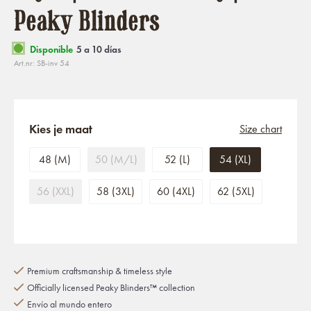
Peaky Blinders
Disponible
5 a 10 días
Art.nr: SB-inv 54
Kies je maat
Size chart
48 (M)
50 (M/L)
52 (L)
54 (XL)
56 (XXL)
58 (3XL)
60 (4XL)
62 (5XL)
Premium craftsmanship & timeless style
Officially licensed Peaky Blinders™ collection
Envío al mundo entero