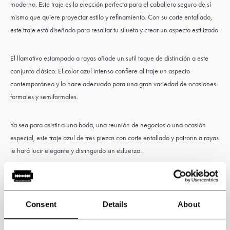
moderno. Este traje es la elección perfecta para el caballero seguro de sí
mismo que quiere proyectar estilo y refinamiento. Con su corte entallado,
este traje está diseñado para resaltar tu silueta y crear un aspecto estilizado.
El llamativo estampado a rayas añade un sutil toque de distinción a este
conjunto clásico. El color azul intenso confiere al traje un aspecto
contemporáneo y lo hace adecuado para una gran variedad de ocasiones
formales y semiformales.
Ya sea para asistir a una boda, una reunión de negocios o una ocasión
especial, este traje azul de tres piezas con corte entallado y patronn a rayas
le hará lucir elegante y distinguido sin esfuerzo.
Entonces, si estás buscando un traje inspirado en Peaky Blinders que te
transporte a la elegante década de 1920, echa un vistazo a nuestra
Consent
Details
About
colección y elige nuestro hermoso traje de tweed azul. Con nuestro traje,
sin duda harás una declaración y lucirás impecable en cualquier ocasión.