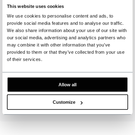
This website uses cookies
We use cookies to personalise content and ads, to
Nota:
Pueden aplicarse derechos de aduana y de importación y son
provide social media features and to analyse our traffic.
responsabilidad exclusiva del cliente.
We also share information about your use of our site with
our social media, advertising and analytics partners who
Especificaciones
may combine it with other information that you’ve
provided to them or that they’ve collected from your use
Chaqueta, chaleco y pantalón de tres piezas.
of their services.
Traje 3 piezas
azul marino Rayas.
Inspirado por Peaky Blinders
Color: azul marino
Allow all
Patrón de tweed: Rayas.
63% poliéster, 32% viscosa, 5% elastaan
Customize