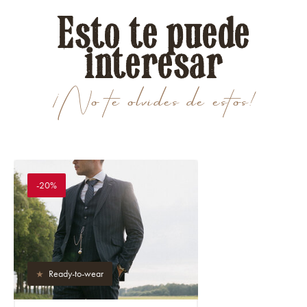
Esto te puede
interesar
¡No te olvides de estos!
-20%
Ready-to-wear