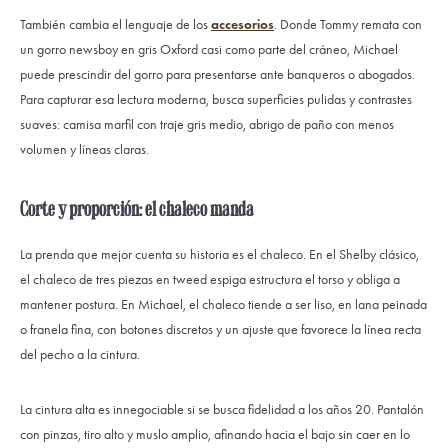
También cambia el lenguaje de los
accesorios
. Donde Tommy remata con
un gorro newsboy en gris Oxford casi como parte del cráneo, Michael
puede prescindir del gorro para presentarse ante banqueros o abogados.
Para capturar esa lectura moderna, busca superficies pulidas y contrastes
suaves: camisa marfil con traje gris medio, abrigo de paño con menos
volumen y líneas claras.
Corte y proporción: el chaleco manda
La prenda que mejor cuenta su historia es el chaleco. En el Shelby clásico,
el chaleco de tres piezas en tweed espiga estructura el torso y obliga a
mantener postura. En Michael, el chaleco tiende a ser liso, en lana peinada
o franela fina, con botones discretos y un ajuste que favorece la línea recta
del pecho a la cintura.
La cintura alta es innegociable si se busca fidelidad a los años 20. Pantalón
con pinzas, tiro alto y muslo amplio, afinando hacia el bajo sin caer en lo