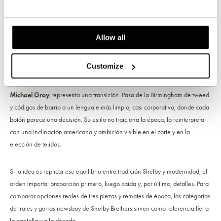
Para aterrizar el look con patrones correctos, la sección de trajes de Shelby
Brothers reúne cortes de tres piezas y tejidos propios de los años 20 y 30.
La colección de
gorras
newsboy permite ajustar el guiño Peaky según el
Allow all
grado de tradición que se busque.
Customize
Conclusión
Michael Gray
representa una transición. Pasa de la Birmingham de tweed
y códigos de barrio a un lenguaje más limpio, casi corporativo, donde cada
botón parece una decisión. Su estilo no traiciona la época, la reinterpreta
con una inclinación americana y ambición visible en el corte y en la
elección de tejidos.
Si la idea es replicar ese equilibrio entre tradición Shelby y modernidad, el
orden importa: proporción primero, luego caída y, por último, detalles. Para
comparar opciones reales de tres piezas y remates de época, las categorías
de trajes y gorras newsboy de Shelby Brothers sirven como referencia fiel a
la pantalla y a la década.