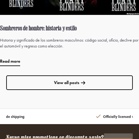
Sombreros de hombre: historia y estilo
Historia y significado de los sombreros masculinos: código social, oficio, declive por
el automóvil y regreso como elección.
Read more
View all posts
dwide shipping
Officially licensed with
Never miss promotions or discounts again?