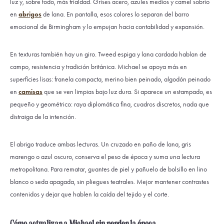
luz y, sobre todo, más frialdad. Grises acero, azules medios y camel sobrio
en
abrigos
de lana. En pantalla, esos colores lo separan del barro
emocional de Birmingham y lo empujan hacia contabilidad y expansión.
En texturas también hay un giro. Tweed espiga y lana cardada hablan de
campo, resistencia y tradición británica. Michael se apoya más en
superficies lisas: franela compacta, merino bien peinado, algodón peinado
en
camisas
que se ven limpias bajo luz dura. Si aparece un estampado, es
pequeño y geométrico: raya diplomática fina, cuadros discretos, nada que
distraiga de la intención.
El abrigo traduce ambas lecturas. Un cruzado en paño de lana, gris
marengo o azul oscuro, conserva el peso de época y suma una lectura
metropolitana. Para rematar, guantes de piel y pañuelo de bolsillo en lino
blanco o seda apagada, sin pliegues teatrales. Mejor mantener contrastes
contenidos y dejar que hablen la caída del tejido y el corte.