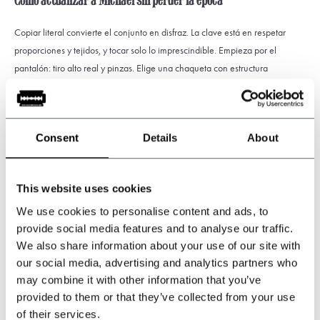
Cómo actualizar a Michael sin perder la época
Copiar literal convierte el conjunto en disfraz. La clave está en respetar
proporciones y tejidos, y tocar solo lo imprescindible. Empieza por el
pantalón: tiro alto real y pinzas. Elige una chaqueta con estructura
moderada, nada de slim contemporáneo. El chaleco debe ajustar sin
tensar, y la cadena del reloj de bolsillo tiene que caer natural, sin tirantez.
Consent
Details
About
En calzado, un oxford de piel negra o marrón oscuro con horma clásica
rinde más que una bota moderna. Calcetines lisos y altos. La corbata de
seda exige coherencia con la solapa: ancho medio para solapas
This website uses cookies
moderadas, nudo compacto y bien colocado.
We use cookies to personalise content and ads, to
provide social media features and to analyse our traffic.
La cabeza es capítulo aparte. El newsboy cap sigue siendo un signo Peaky,
We also share information about your use of our site with
pero Michael demuestra que no es obligatorio. Alterna gorro en días de
our social media, advertising and analytics partners who
abrigo pesado y cabeza descubierta cuando el traje es liso y urbano. Si se
may combine it with other information that you’ve
lleva, encaja especialmente bien en gris Oxford o en espiga fina.
provided to them or that they’ve collected from your use
of their services.