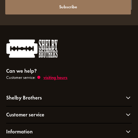
Subscribe
Subscribe to our newsletter to stay updated.
Can we help?
Customer service:
visiting hours
Shelby Brothers
Customer service
Information