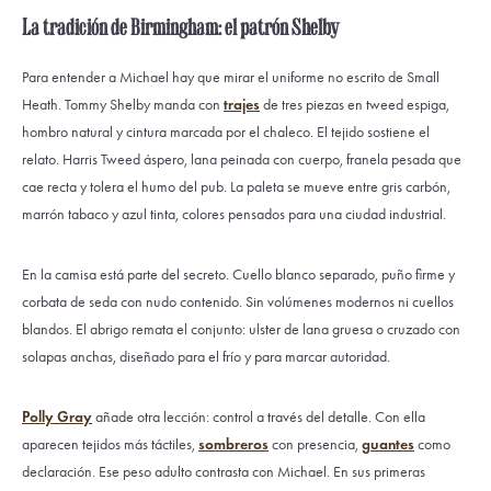
La tradición de Birmingham: el patrón Shelby
Para entender a Michael hay que mirar el uniforme no escrito de Small
Heath. Tommy Shelby manda con
trajes
de tres piezas en tweed espiga,
hombro natural y cintura marcada por el chaleco. El tejido sostiene el
relato. Harris Tweed áspero, lana peinada con cuerpo, franela pesada que
cae recta y tolera el humo del pub. La paleta se mueve entre gris carbón,
marrón tabaco y azul tinta, colores pensados para una ciudad industrial.
En la camisa está parte del secreto. Cuello blanco separado, puño firme y
corbata de seda con nudo contenido. Sin volúmenes modernos ni cuellos
blandos. El abrigo remata el conjunto: ulster de lana gruesa o cruzado con
solapas anchas, diseñado para el frío y para marcar autoridad.
Polly Gray
añade otra lección: control a través del detalle. Con ella
aparecen tejidos más táctiles,
sombreros
con presencia,
guantes
como
declaración. Ese peso adulto contrasta con Michael. En sus primeras