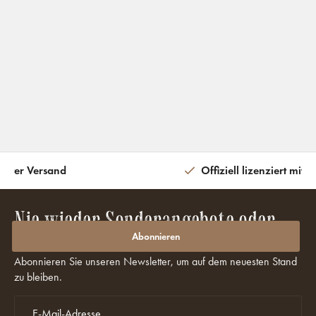
eiter Versand
Offiziell lizenziert mit 
Nie wieder Sonderangebote oder
Rabatte verpassen?
Abonnieren
Abonnieren Sie unseren Newsletter, um auf dem neuesten Stand
zu bleiben.