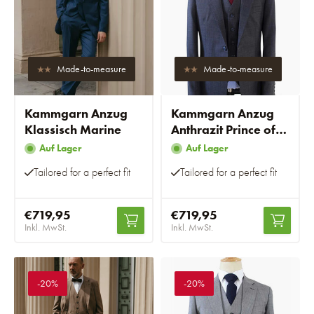
Made-to-measure
Made-to-measure
Kammgarn Anzug
Kammgarn Anzug
Klassisch Marine
Anthrazit Prince of
Wales
Auf Lager
Auf Lager
Tailored for a perfect fit
Tailored for a perfect fit
€719,95
€719,95
Inkl. MwSt.
Inkl. MwSt.
-20%
-20%