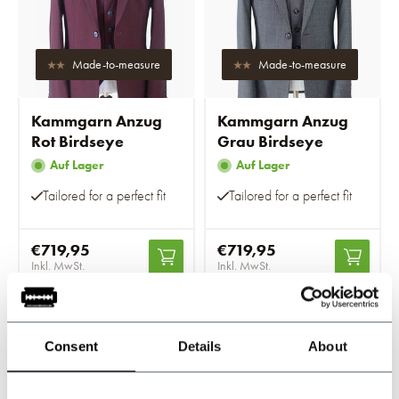
Made-to-measure
Made-to-measure
Kammgarn Anzug
Kammgarn Anzug
Rot Birdseye
Grau Birdseye
Auf Lager
Auf Lager
Tailored for a perfect fit
Tailored for a perfect fit
€719,95
€719,95
Inkl. MwSt.
Inkl. MwSt.
-20%
Consent
Details
About