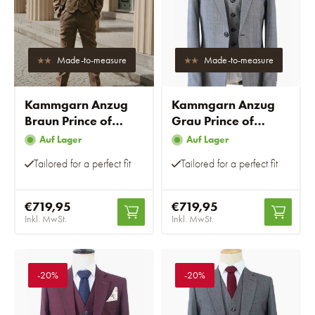
Made-to-measure
Made-to-measure
Kammgarn Anzug
Kammgarn Anzug
Braun Prince of
Grau Prince of
Wales
Wales
Auf Lager
Auf Lager
Tailored for a perfect fit
Tailored for a perfect fit
€719,95
€719,95
Inkl. MwSt.
Inkl. MwSt.
-20%
-20%