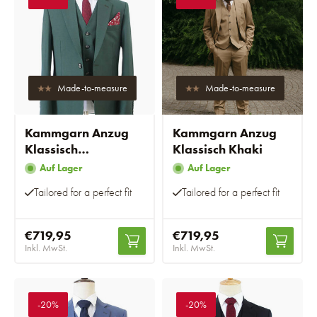
Made-to-measure
Made-to-measure
Kammgarn Anzug
Kammgarn Anzug
Klassisch
Klassisch Khaki
Dunkelgrün
Auf Lager
Auf Lager
Tailored for a perfect fit
Tailored for a perfect fit
€719,95
€719,95
Inkl. MwSt.
Inkl. MwSt.
-20%
-20%