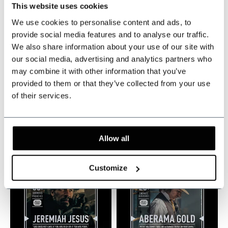
This website uses cookies
We use cookies to personalise content and ads, to
Made-to-measure
provide social media features and to analyse our traffic.
We also share information about your use of our site with
our social media, advertising and analytics partners who
Kammgarn Anzug
Johnny
may combine it with other information that you’ve
Braun Birdseye
Dogs Ultimate Card
provided to them or that they’ve collected from your use
Auf Lager
Auf Lager
of their services.
Tailored for a perfect fit
Loud and legendary
€719,95
€39,95
Allow all
Inkl. MwSt.
Inkl. MwSt.
Customize