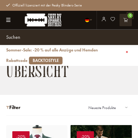
Offiziell lizenziert mit der Peaky Blinders-Serie
0
Sommer-Sale: -20 % auf alle Anzüge und Hemden
Zurück
Übersicht
Rabattcode
BACKTOSTYLE
ÜBERSICHT
Filter
-20%
-20%